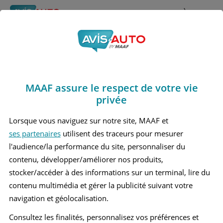
Rechercher
À propos
Obtenir un devis d'assurance auto MAAF
MAAF assure le respect de votre vie
Avis Dacia Duster
privée
Moyen suv (2010 -
Lorsque vous naviguez sur notre site, MAAF et
ses partenaires
utilisent des traceurs pour mesurer
2017)
l'audience/la performance du site, personnaliser du
contenu, développer/améliorer nos produits,
stocker/accéder à des informations sur un terminal, lire du
contenu multimédia et gérer la publicité suivant votre
Recherche d'un véhicule
navigation et géolocalisation.
Comparer deux véhicules
Consultez les finalités, personnalisez vos préférences et