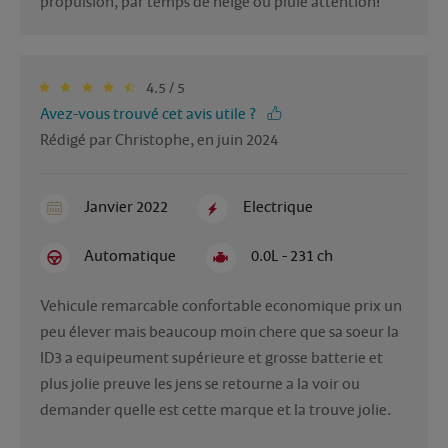
propulsion, par temps de neige ou pluie attention!
4.5 / 5
Avez-vous trouvé cet avis utile ?
Rédigé par Christophe, en juin 2024
Janvier 2022
Electrique
Automatique
0.0L - 231 ch
Vehicule remarcable confortable economique prix un 
peu élever mais beaucoup moin chere que sa soeur la 
ID3 a equipeument supérieure et grosse batterie et 
plus jolie preuve les jens se retourne a la voir ou 
demander quelle est cette marque et la trouve jolie.