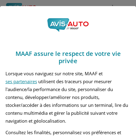
Rechercher
À propos
Obtenir un devis d'assurance auto MAAF
MAAF assure le respect de votre vie
Avis Cupra Born Berline
privée
(2021 - )
Lorsque vous naviguez sur notre site, MAAF et
ses partenaires
utilisent des traceurs pour mesurer
l'audience/la performance du site, personnaliser du
contenu, développer/améliorer nos produits,
Recherche d'un véhicule
stocker/accéder à des informations sur un terminal, lire du
contenu multimédia et gérer la publicité suivant votre
Comparer deux véhicules
navigation et géolocalisation.
Consultez les finalités, personnalisez vos préférences et