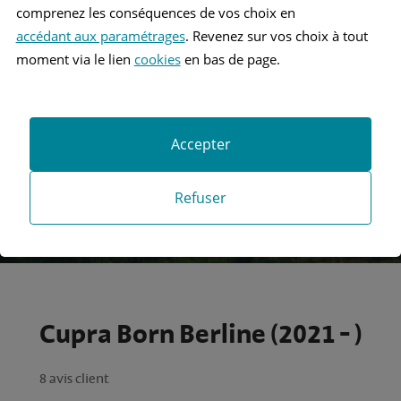
comprenez les conséquences de vos choix en
accédant aux paramétrages
. Revenez sur vos choix à tout
Recherche
moment via le lien
cookies
en bas de page.
Recherche avancée
Accepter
Refuser
Cupra Born Berline (2021 - )
8 avis client