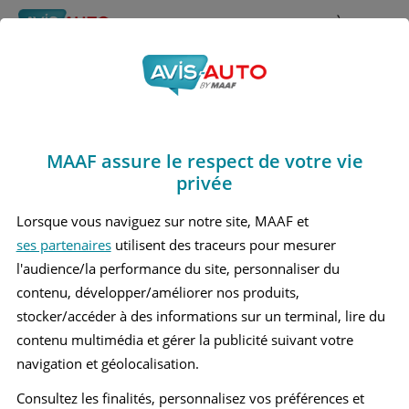
Rechercher
À propos
Obtenir un devis d'assurance auto MAAF
MAAF assure le respect de votre vie
Avis Citroen Xantia
privée
Berline (1993 - 2002)
Lorsque vous naviguez sur notre site, MAAF et
ses partenaires
utilisent des traceurs pour mesurer
l'audience/la performance du site, personnaliser du
contenu, développer/améliorer nos produits,
Recherche d'un véhicule
stocker/accéder à des informations sur un terminal, lire du
contenu multimédia et gérer la publicité suivant votre
Comparer deux véhicules
navigation et géolocalisation.
Consultez les finalités, personnalisez vos préférences et