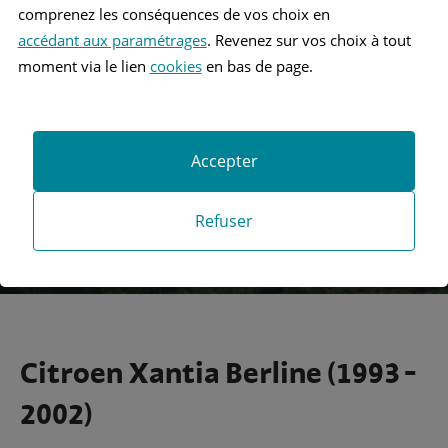
comprenez les conséquences de vos choix en
accédant aux paramétrages
. Revenez sur vos choix à tout
Recherche
moment via le lien
cookies
en bas de page.
Recherche avancée
Accepter
Refuser
Citroen Xantia Berline (1993 -
2002)