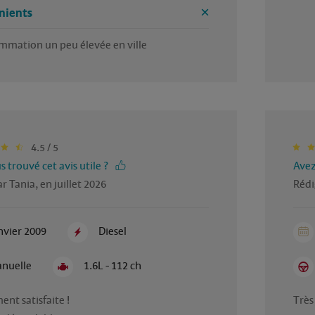
nients
mmation un peu élevée en ville
4.5 / 5
 trouvé cet avis utile ?
Avez
r Tania, en juillet 2026
Rédi
nvier 2009
Diesel
nuelle
1.6L - 112 ch
Très 