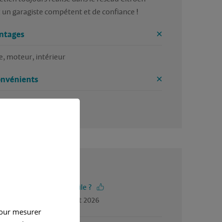
 un garagiste compétent et de confiance !
ntages
e, moteur, intérieur 
onvénients
4.5 / 5
-vous trouvé cet avis utile ?
gé par Norbert, en juillet 2026
pour mesurer