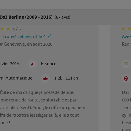
Ds3 Berline (2009 - 2016)
(67 avis)
5 / 5
 trouvé cet avis utile ?
Avez
ar Genevieve, en août 2026
Rédi
nvier 2015
Essence
mi Automatique
1.2L - 111 ch
sfaite de ma ds3 que je possède depuis 
DS3 
nne tenue de route, confortable et pas 
000 
articulier. Seul bémol, le coffre un peu petit 
J'en 
ffit de rabattre les sièges et là, elle a tout 
cyli
nde !
besoi
Entr