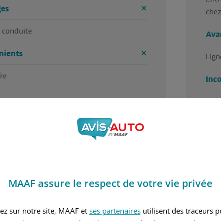
es
chez
 conduite 
Ava
nients
Lign
re 
Inc
5 / 5
MAAF assure le respect de votre vie privée
 trouvé cet avis utile ?
Avez
r Beatrice, en juillet 2026
Rédi
ez sur notre site, MAAF et
ses partenaires
utilisent des traceurs 