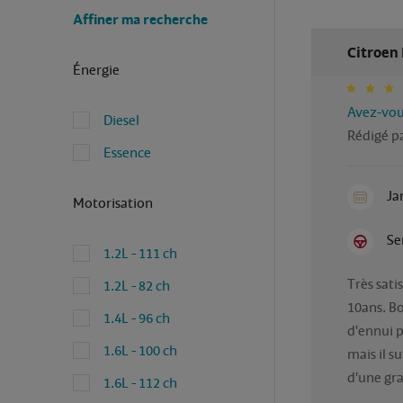
Affiner ma recherche
Citroen 
Énergie
Avez-vous
Diesel
Rédigé p
Essence
Ja
Motorisation
Se
1.2L - 111 ch
Très sati
1.2L - 82 ch
10ans. Bo
1.4L - 96 ch
d'ennui p
1.6L - 100 ch
mais il su
d'une gra
1.6L - 112 ch