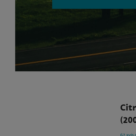
Cit
(200
67 avis 