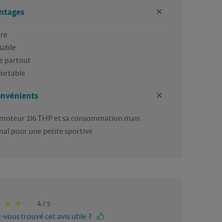
ntages
e 

able 

e partout 

ortable 
onvénients
moteur 1l6 THP et sa consommation mais 
al pour une petite sportive 
4 / 5
-vous trouvé cet avis utile ?