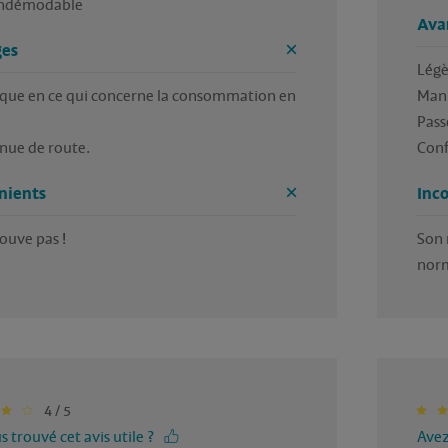
ndémodable 
Ava
es
Légèr
ue en ce qui concerne la consommation en 
Mani
Pass
nue de route.
Conf
nients
Inc
rouve pas !
Son 
norm
4 / 5
 trouvé cet avis utile ?
Avez