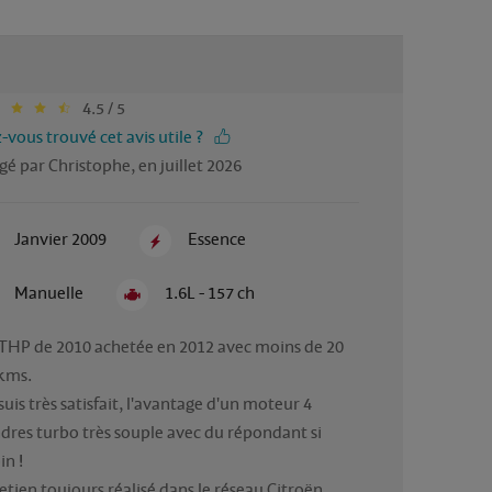
4.5 / 5
-vous trouvé cet avis utile ?
gé par Christophe, en juillet 2026
Janvier 2009
Essence
Manuelle
1.6L - 157 ch
THP de 2010 achetée en 2012 avec moins de 20 
kms.

suis très satisfait, l'avantage d'un moteur 4 
ndres turbo très souple avec du répondant si 
n !

etien toujours réalisé dans le réseau Citroën 