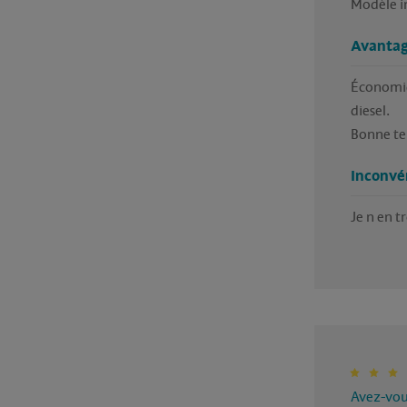
Modèle i
Avantag
Économiq
diesel.

Bonne te
Inconvé
Je n en t
Avez-vous