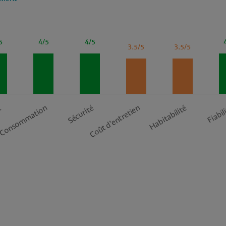
5
4/5
4/5
3.5/5
3.5/5
Coût d’entretien
Habitabilité
t
Consommation
Sécurité
Fiabil