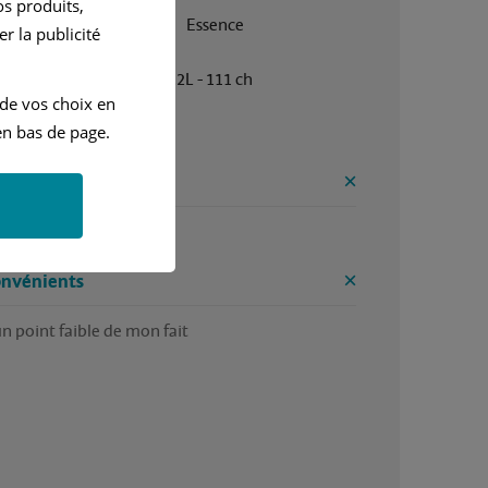
s produits,
Janvier 2015
Essence
r la publicité
Manuelle
1.2L - 111 ch
 de vos choix en
n bas de page.
on avis general
ntages
gne
onvénients
n point faible de mon fait 