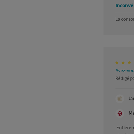
Inconvé
La conso
Avez-vous
Rédigé pa
Ja
Ma
 Entièrement satisfaite !
