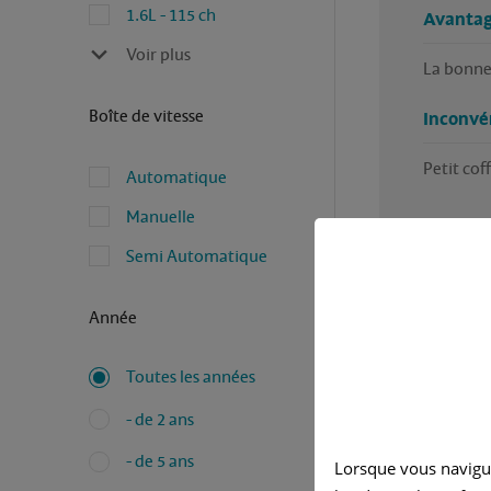
1.6L - 115 ch
Avantag
Voir plus
La bonne
Boîte de vitesse
Inconvé
Petit coff
Automatique
Manuelle
Semi Automatique
Année
Toutes les années
Avez-vous
- de 2 ans
Rédigé pa
- de 5 ans
Lorsque vous navigu