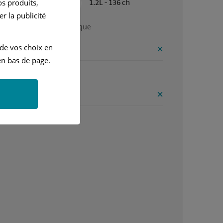
Automatique
1.2L - 136 ch
s produits,
r la publicité
r problème d informatique 
 de vos choix en
ntages
n bas de page.
e route confort
onvénients
ue de renseignements 