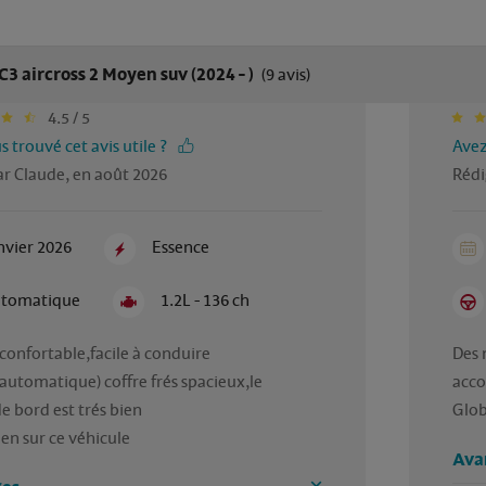
C3 aircross 2 Moyen suv (2024 - )
(9 avis)
4.5 / 5
 trouvé cet avis utile ?
Avez
ar Claude, en août 2026
Rédi
nvier 2026
Essence
tomatique
1.2L - 136 ch
confortable,facile à conduire 
Des 
automatique) coffre frés spacieux,le 
acco
e bord est trés bien

Glob
en sur ce véhicule
Ava