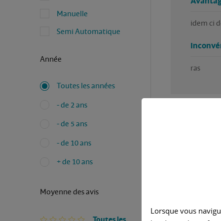
Avantag
Manuelle
idem ci d
Semi Automatique
Inconvé
Année
ras
Toutes les années
- de 2 ans
- de 5 ans
- de 10 ans
Avez-vous
+ de 10 ans
Rédigé pa
Moyenne des avis
Ja
Lorsque vous navigu
Toutes les