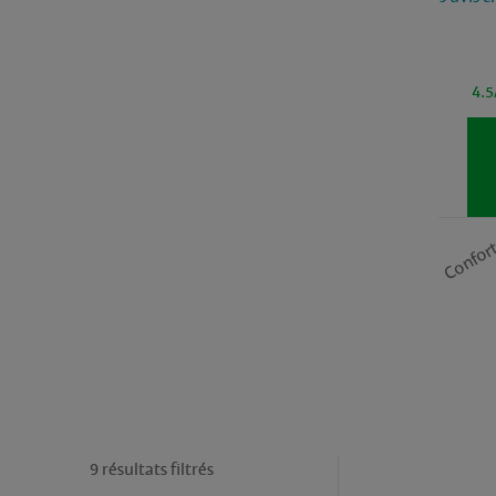
4.5
Confor
9 résultats filtrés