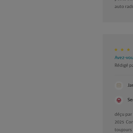
auto radi
Avez-vous
Rédigé pa
Ja
Se
déçu par 
2025  Com
toujours 