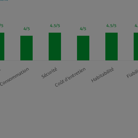
/5
4.5/5
4.5/5
4
4/5
4/5
t
Consommation
Sécurité
Coût d’entretien
Habitabilité
Fiabil