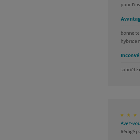
pour l'ins
Avantag
bonne te
hybride n
Inconvé
sobriété 
Avez-vous
Rédigé pa