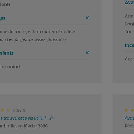
Ava
tant) 
Armo
es
Conf
nue de route, et bon moteur (modèle 
Tout
on rechargeable assez  puissant)
Inc
nients
Aucu
du confort
4.5 / 5
 trouvé cet avis utile ?
Avez
r Emile, en février 2026
Rédi