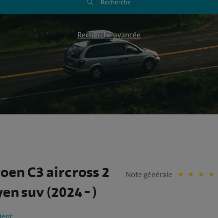
Recherche
Recherche avancée
roen C3 aircross 2
Note générale
en suv (2024 - )
lient