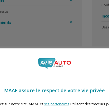
es
Conf
essus
Inc
nients
Des 
4 / 5
 trouvé cet avis utile ?
Avez
r Jean francois, en juin 2026
Rédi
MAAF assure le respect de votre vie privée
nvier 2025
Essence
ez sur notre site, MAAF et
ses partenaires
utilisent des traceurs 