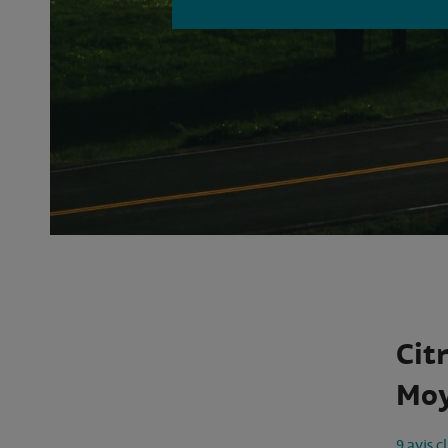
Cit
Moy
9 avis c