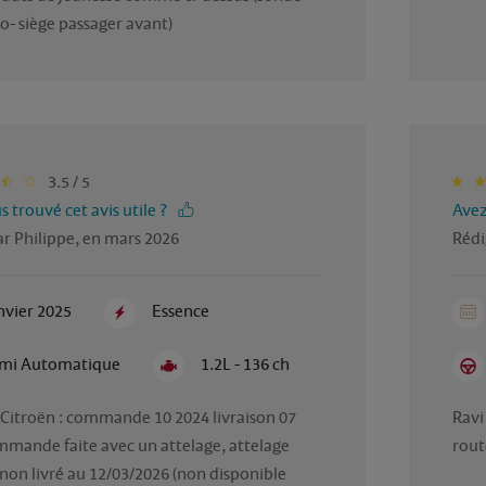
o- siège passager avant)
3.5 / 5
 trouvé cet avis utile ?
Avez
r Philippe, en mars 2026
Rédi
nvier 2025
Essence
mi Automatique
1.2L - 136 ch
Citroën : commande 10 2024 livraison 07 
Ravi
mande faite avec un attelage, attelage 
rout
non livré au 12/03/2026 (non disponible 