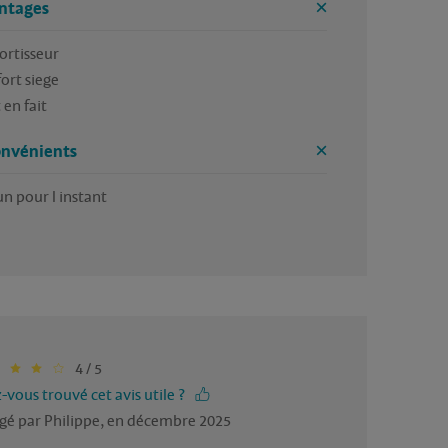
ntages
rtisseur 

ort siege

 en fait
onvénients
n pour l instant
4 / 5
-vous trouvé cet avis utile ?
gé par Philippe, en décembre 2025