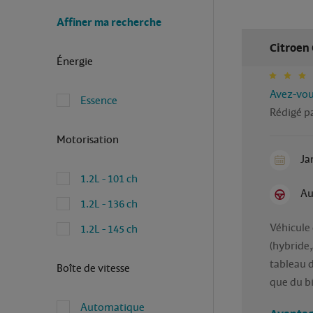
Affiner ma recherche
Citroen 
Énergie
Avez-vous
Essence
Rédigé p
Motorisation
Ja
1.2L - 101 ch
Au
1.2L - 136 ch
Véhicule 
1.2L - 145 ch
(hybride,
tableau d
Boîte de vitesse
que du bi
Automatique