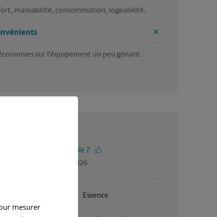
ort, maniabilité, consommation, logeabilité.
onvénients
économies sur l'équipement un peu génant.
3.5 / 5
-vous trouvé cet avis utile ?
gé par Gerard, en mai 2026
Janvier 2026
Essence
pour mesurer