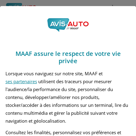
Rechercher
À propos
Obtenir un devis d'assurance auto MAAF
MAAF assure le respect de votre vie
Avis Citroen C zero
privée
Berline (2010 - 2020)
Lorsque vous naviguez sur notre site, MAAF et
ses partenaires
utilisent des traceurs pour mesurer
l'audience/la performance du site, personnaliser du
contenu, développer/améliorer nos produits,
Recherche d'un véhicule
stocker/accéder à des informations sur un terminal, lire du
contenu multimédia et gérer la publicité suivant votre
Comparer deux véhicules
navigation et géolocalisation.
Consultez les finalités, personnalisez vos préférences et