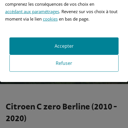
comprenez les conséquences de vos choix en
accédant aux paramétrages
. Revenez sur vos choix à tout
Recherche
moment via le lien
cookies
en bas de page.
Recherche avancée
Accepter
Refuser
Citroen C zero Berline (2010 -
2020)