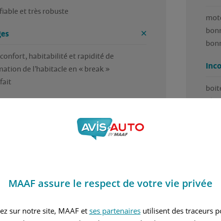
fiable et très robuste 
mote
bonn
es
bonn
 confort, habitabilité et rapidité de 
Inc
ation de l’habitacle en « break »

fait
boit
nients
ois qu’un c’est la consommation 
MAAF assure le respect de votre vie privée
5 / 5
ez sur notre site, MAAF et
ses partenaires
utilisent des traceurs 
 trouvé cet avis utile ?
Avez