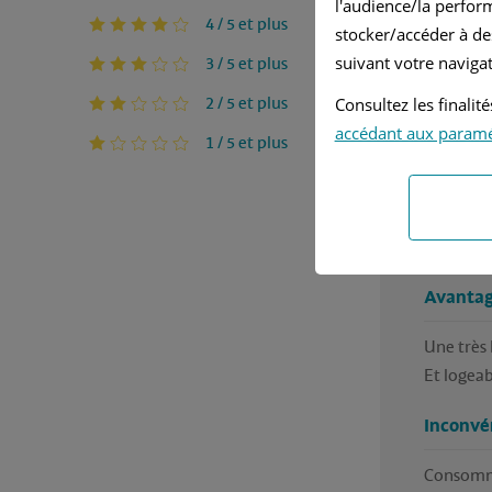
l'audience/la perfor
Rédigé pa
4 / 5 et plus
stocker/accéder à de
suivant votre navigat
3 / 5 et plus
Ja
2 / 5 et plus
Consultez les finali
accédant aux param
Ma
1 / 5 et plus
Ce condui
façon, d
très bien
Avantag
Une très 
Et logeab
Inconvé
Consomm