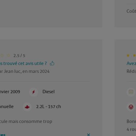
Coût
2.5 / 5
 trouvé cet avis utile ?
Avez
r Jean luc, en mars 2024
Rédi
nvier 2009
Diesel
nuelle
2.2L - 157 ch
cule mais consomme trop
Bonn
4 ro
es