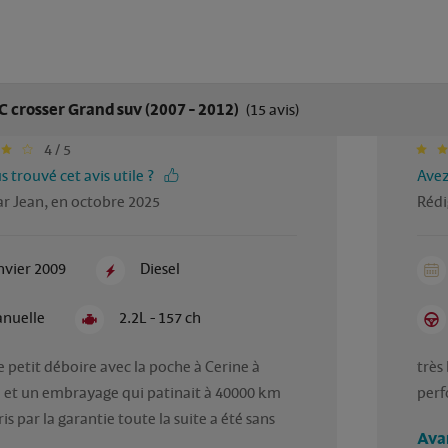
C crosser Grand suv (2007 - 2012)
(15 avis)
4 / 5
 trouvé cet avis utile ?
Avez
ar Jean, en octobre 2025
Rédi
nvier 2009
Diesel
nuelle
2.2L - 157 ch
 petit déboire avec la poche à Cerine à 
très
et un embrayage qui patinait à 40000 km 
perf
is par la garantie toute la suite a été sans 
Ava