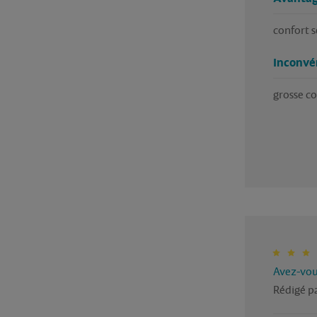
confort s
Inconvé
grosse c
Avez-vous
Rédigé pa