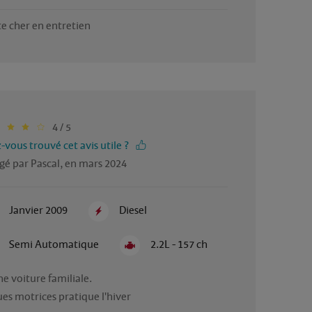
e cher en entretien 
4 / 5
-vous trouvé cet avis utile ?
gé par Pascal, en mars 2024
Janvier 2009
Diesel
Semi Automatique
2.2L - 157 ch
e voiture familiale.

ues motrices pratique l'hiver