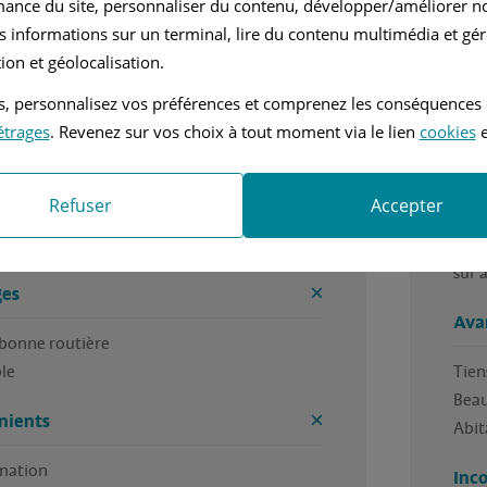
mance du site, personnaliser du contenu, développer/améliorer no
r Roger, en janvier 2025
Rédi
s informations sur un terminal, lire du contenu multimédia et gére
ion et géolocalisation.
nvier 2009
Diesel
tés, personnalisez vos préférences et comprenez les conséquences
étrages
. Revenez sur vos choix à tout moment via le lien
cookies
e
nuelle
2.2L - 157 ch
t très facilement et ce gare de la même 
Voit
Refuser
Accepter
ommage qu'il consomme un peu,mais tiens 
on c
 la route.❤️
plus
sur 
es
Ava
bonne routière 

le 
Tiens
Beau
nients
Abit
ation 
Inc