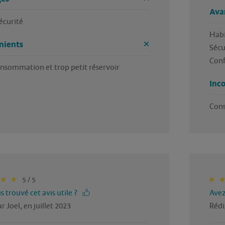
Ava
écurité
Habit
nients
Sécur
Conf
onsommation et trop petit réservoir
Inc
Cons
5 / 5
 trouvé cet avis utile ?
Avez
r Joel, en juillet 2023
Rédi