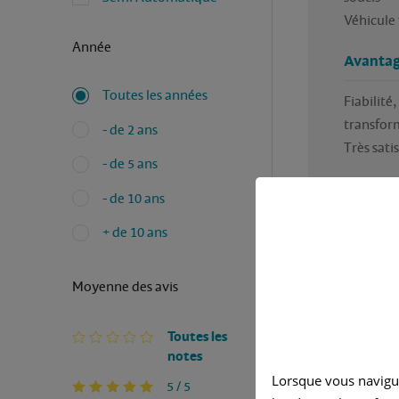
Véhicule 
Année
Avantag
Toutes les années
Fiabilité,
transform
- de 2 ans
Très satis
- de 5 ans
Inconvé
- de 10 ans
Je n’en v
+ de 10 ans
Moyenne des avis
Toutes les
notes
Lorsque vous navigu
Avez-vous
5 / 5