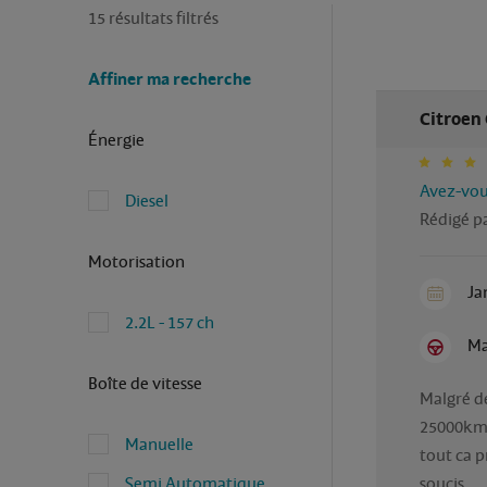
15 résultats filtrés
Affiner ma recherche
Citroen 
Énergie
Avez-vous
Diesel
Rédigé p
Motorisation
Ja
2.2L - 157 ch
Ma
Boîte de vitesse
Malgré de
25000km 
Manuelle
tout ca pr
Semi Automatique
soucis 
