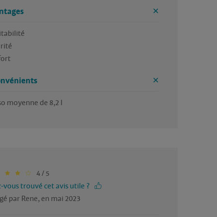
ntages
abilité 

ité 

ort 
onvénients
o moyenne de 8,2 l
4 / 5
-vous trouvé cet avis utile ?
gé par Rene, en mai 2023