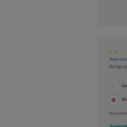
Avez-vous
Rédigé pa
Ja
Ma
bon véhi
Avantag