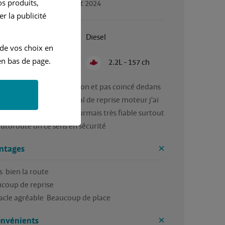
s produits,
gé par Philippe, en juillet 2024
r la publicité
Janvier 2009
Diesel
 de vos choix en
n bas de page.
Semi Automatique
2.2L - 157 ch
ure agréable à conduire on et pas coincé dedans 
e sens en sécurité pas mal de reprise moteur j'ai 
 de 275 000km au conteurmais très fiable surtout 
autoroute on ce sens en sécurité 
ntages
  bien la route

coup de reprise

acle agréable  Beaucoup de place
onvénients