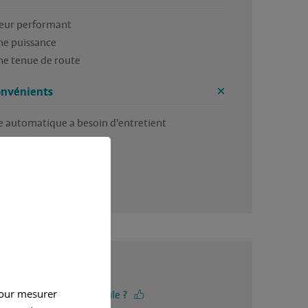
ur performant

e puissance

e tenue de route
onvénients
e automatique a besoin d'entretient

4 / 5
pour mesurer
-vous trouvé cet avis utile ?