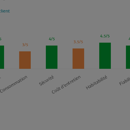
client
4.5/5
5
4/5
3.5/5
3/5
Consommation
Coût d’entretien
t
Sécurité
Habitabilité
Fiabil