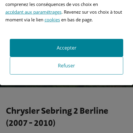
comprenez les conséquences de vos choix en
accédant aux paramétrages
. Revenez sur vos choix à tout
Recherche
moment via le lien
cookies
en bas de page.
Recherche avancée
Accepter
Refuser
Chrysler Sebring 2 Berline
(2007 - 2010)