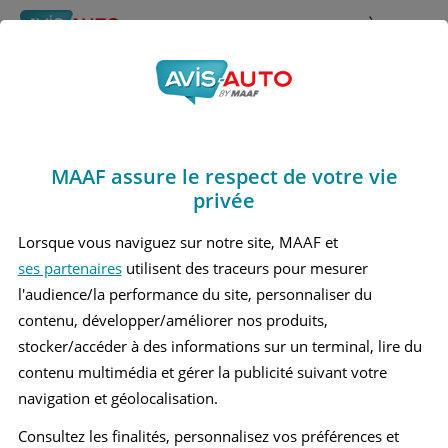
Rechercher
À propos
Obtenir un devis d'assurance auto MAAF
MAAF assure le respect de votre vie
Avis Chrysler Sebring 2
privée
Berline (2007 - 2010)
Lorsque vous naviguez sur notre site, MAAF et
ses partenaires
utilisent des traceurs pour mesurer
l'audience/la performance du site, personnaliser du
contenu, développer/améliorer nos produits,
Recherche d'un véhicule
stocker/accéder à des informations sur un terminal, lire du
contenu multimédia et gérer la publicité suivant votre
Comparer deux véhicules
navigation et géolocalisation.
Consultez les finalités, personnalisez vos préférences et