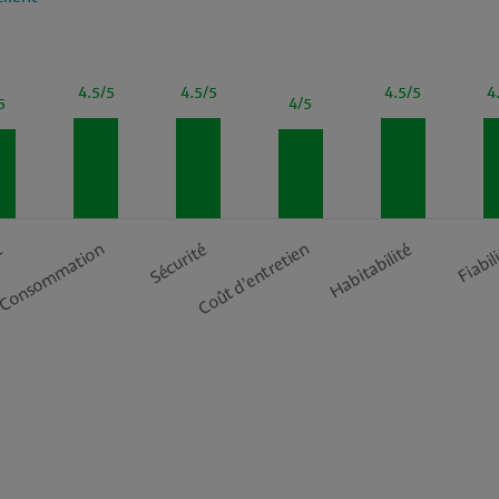
4.5/5
4.5/5
4.5/5
4
5
4/5
t
Consommation
Sécurité
Coût d’entretien
Habitabilité
Fiabil