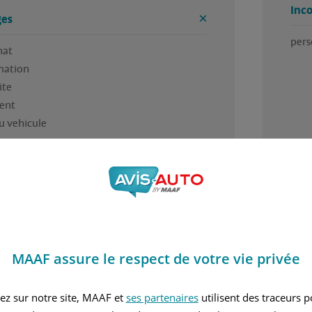
Inc
es
pers
at

ation

te

nt 

u vehicule
nients
riqué en europe
MAAF assure le respect de votre vie privée
4 / 5
ez sur notre site, MAAF et
ses partenaires
utilisent des traceurs 
 trouvé cet avis utile ?
Avez