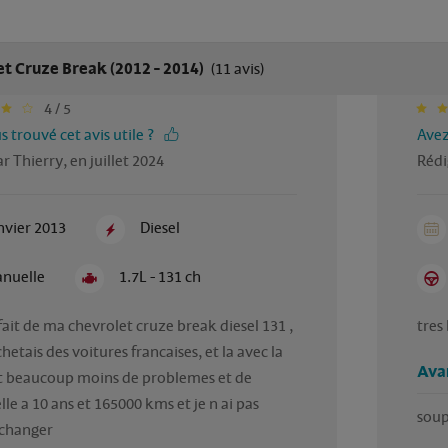
t Cruze Break (2012 - 2014)
(11 avis)
4 / 5
 trouvé cet avis utile ?
Avez
r Thierry, en juillet 2024
Rédi
nvier 2013
Diesel
nuelle
1.7L - 131 ch
sfait de ma chevrolet cruze break diesel 131 , 
tres
hetais des voitures francaises, et la avec la 
Ava
t beaucoup moins de problemes et de 
lle a 10 ans et 165000 kms et je n ai pas 
soup
 changer