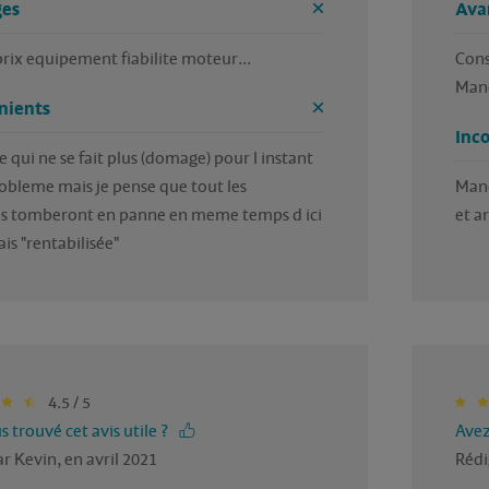
es
Ava
rix equipement fiabilite moteur...
Con
Manœ
nients
Inc
 qui ne se fait plus (domage) pour l instant 
bleme mais je pense que tout les 
Manq
es tomberont en panne en meme temps d ici 
et ar
rais "rentabilisée"
4.5 / 5
 trouvé cet avis utile ?
Avez
r Kevin, en avril 2021
Rédi