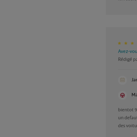
Avez-vous
Rédigé pa
Ja
Ma
bientot 9
un defau
des voitu