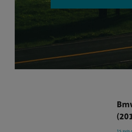
Bmw
(201
15 avis 