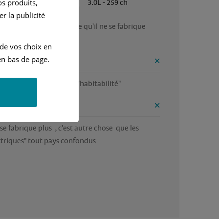
Automatique
3.0L - 259 ch
s produits,
r la publicité
 bon véhicule  , dommage qu'il ne se fabrique 
 de vos choix en
n bas de page.
ntages
lité , sécurité , confort , l'habitabilité" 
onvénients
 se fabrique plus  , c'est autre chose  que les 
ctriques" tout pays confondus 