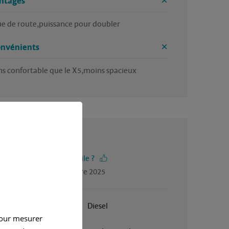
ntages
e de route,puissance pour doubler
onvénients
s confortable que le X5,moins spacieux
5 / 5
-vous trouvé cet avis utile ?
gé par Jean, en décembre 2025
Janvier 2016
Diesel
pour mesurer