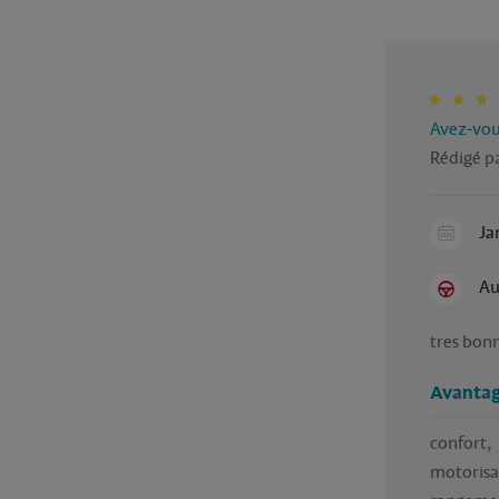
Avez-vous
Rédigé pa
Ja
Au
tres bon
Avantag
confort, 

motorisat