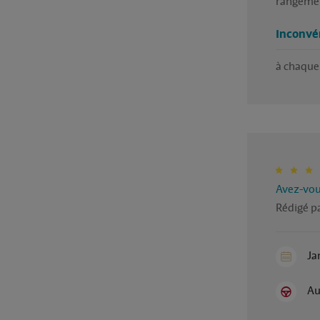
rangeme
Inconvé
à chaque 
Avez-vous
Rédigé pa
Ja
Au