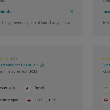
nts
Confo
nients
Inc
changement de pneus il faut changer les 4
Je n
5 / 5
 trouvé cet avis utile ?
Avez
r Thierry, en juin 2025
Rédi
nvier 2015
Diesel
tomatique
2.0L - 191 ch