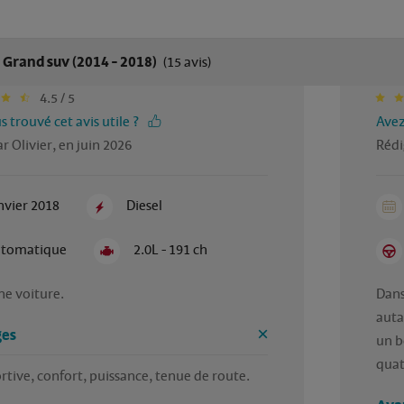
Grand suv (2014 - 2018)
(15 avis)
4.5 / 5
 trouvé cet avis utile ?
Avez
r Olivier, en juin 2026
Rédi
nvier 2018
Diesel
tomatique
2.0L - 191 ch
e voiture. 
Dans
auta
es
un b
quat
rtive, confort, puissance, tenue de route.