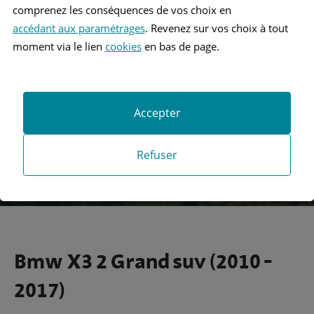
comprenez les conséquences de vos choix en
accédant aux paramétrages
. Revenez sur vos choix à tout
Recherche
moment via le lien
cookies
en bas de page.
Recherche avancée
Accepter
Refuser
Bmw X3 2 Grand suv (2010 -
2017)