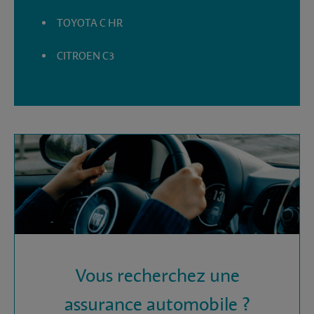
TOYOTA C HR
CITROEN C3
Vous recherchez une
assurance automobile ?