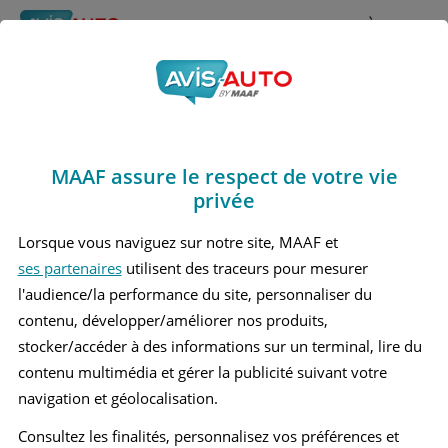
Rechercher
À propos
Obtenir un devis d'assurance auto MAAF
MAAF assure le respect de votre vie
Avis Bmw X3 2 Grand
privée
suv (2010 - 2017)
Lorsque vous naviguez sur notre site, MAAF et
ses partenaires
utilisent des traceurs pour mesurer
l'audience/la performance du site, personnaliser du
contenu, développer/améliorer nos produits,
Recherche d'un véhicule
stocker/accéder à des informations sur un terminal, lire du
contenu multimédia et gérer la publicité suivant votre
Comparer deux véhicules
navigation et géolocalisation.
Consultez les finalités, personnalisez vos préférences et