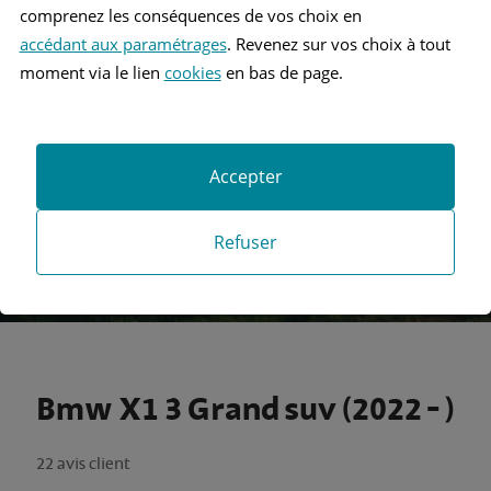
comprenez les conséquences de vos choix en
accédant aux paramétrages
. Revenez sur vos choix à tout
Recherche
moment via le lien
cookies
en bas de page.
Recherche avancée
Accepter
Refuser
Bmw X1 3 Grand suv (2022 - )
22 avis client