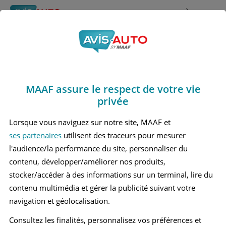
Rechercher
À propos
Obtenir un devis d'assurance auto MAAF
MAAF assure le respect de votre vie
Avis Bmw X1 3 Grand
privée
suv (2022 - )
Lorsque vous naviguez sur notre site, MAAF et
ses partenaires
utilisent des traceurs pour mesurer
l'audience/la performance du site, personnaliser du
contenu, développer/améliorer nos produits,
Recherche d'un véhicule
stocker/accéder à des informations sur un terminal, lire du
contenu multimédia et gérer la publicité suivant votre
Comparer deux véhicules
navigation et géolocalisation.
Consultez les finalités, personnalisez vos préférences et