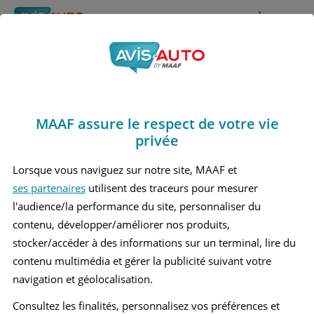
Rechercher
À propos
Obtenir un devis d'assurance auto MAAF
MAAF assure le respect de votre vie
Avis Bmw M235 i Coupé
privée
(2013 - )
Lorsque vous naviguez sur notre site, MAAF et
ses partenaires
utilisent des traceurs pour mesurer
l'audience/la performance du site, personnaliser du
contenu, développer/améliorer nos produits,
Recherche d'un véhicule
stocker/accéder à des informations sur un terminal, lire du
contenu multimédia et gérer la publicité suivant votre
Comparer deux véhicules
navigation et géolocalisation.
Consultez les finalités, personnalisez vos préférences et