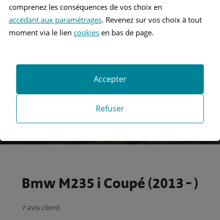
comprenez les conséquences de vos choix en
accédant aux paramétrages
. Revenez sur vos choix à tout
Recherche
moment via le lien
cookies
en bas de page.
Recherche avancée
Accepter
Refuser
Bmw M235 i Coupé (2013 - )
7 avis client