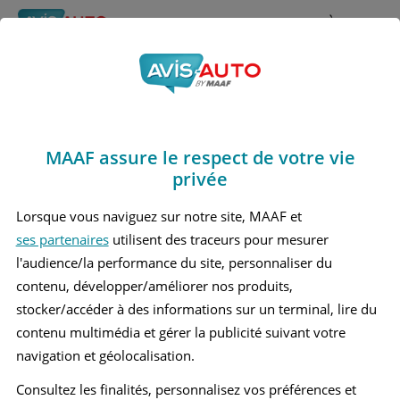
Rechercher
À propos
Obtenir un devis d'assurance auto MAAF
MAAF assure le respect de votre vie
Avis Bmw I4 Coupé
privée
(2021 - )
Lorsque vous naviguez sur notre site, MAAF et
ses partenaires
utilisent des traceurs pour mesurer
l'audience/la performance du site, personnaliser du
contenu, développer/améliorer nos produits,
Recherche d'un véhicule
stocker/accéder à des informations sur un terminal, lire du
contenu multimédia et gérer la publicité suivant votre
Comparer deux véhicules
navigation et géolocalisation.
Consultez les finalités, personnalisez vos préférences et