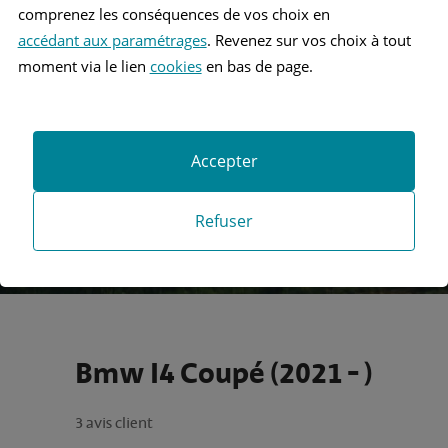
comprenez les conséquences de vos choix en
accédant aux paramétrages
. Revenez sur vos choix à tout
Recherche
moment via le lien
cookies
en bas de page.
Recherche avancée
Accepter
Refuser
Bmw I4 Coupé (2021 - )
3 avis client