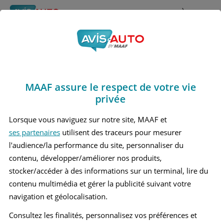
Rechercher
À propos
Obtenir un devis d'assurance auto MAAF
MAAF assure le respect de votre vie
Avis Bmw 530 e 7
privée
Berline (2017 - 2023)
Lorsque vous naviguez sur notre site, MAAF et
ses partenaires
utilisent des traceurs pour mesurer
l'audience/la performance du site, personnaliser du
contenu, développer/améliorer nos produits,
Recherche d'un véhicule
stocker/accéder à des informations sur un terminal, lire du
contenu multimédia et gérer la publicité suivant votre
Comparer deux véhicules
navigation et géolocalisation.
Consultez les finalités, personnalisez vos préférences et