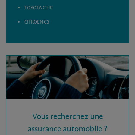
TOYOTA C HR
CITROEN C3
Vous recherchez une
assurance automobile ?