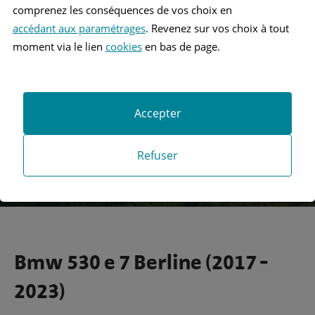
comprenez les conséquences de vos choix en
accédant aux paramétrages
. Revenez sur vos choix à tout
Recherche
moment via le lien
cookies
en bas de page.
Recherche avancée
Accepter
Refuser
Bmw 530 e 7 Berline (2017 -
2023)