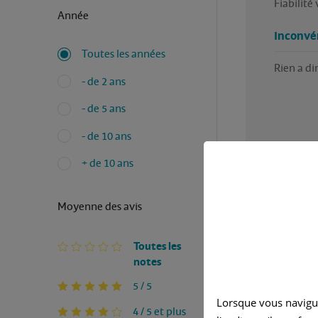
Fiabilité 
Année
Inconvé
Toutes les années
Rien a di
- de 2 ans
- de 5 ans
- de 10 ans
+ de 10 ans
Moyenne des avis
Avez-vous
Rédigé p
Toutes les
notes
5 / 5
Ao
Lorsque vous navigu
4 / 5 et plus