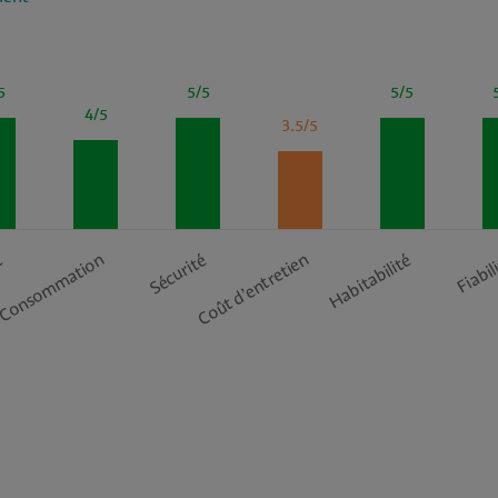
5
5/5
5/5
4/5
3.5/5
Coût d’entretien
t
Consommation
Sécurité
Habitabilité
Fiabil