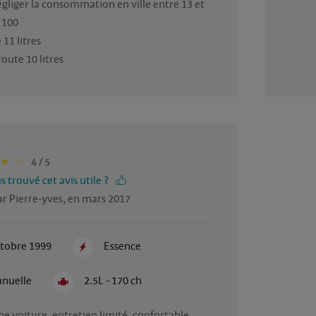
gliger la consommation en ville entre 13 et 
/ 100
 11 litres
oute 10 litres
4 / 5
 trouvé cet avis utile ?
r Pierre-yves, en mars 2017
tobre 1999
Essence
nuelle
2.5L - 170 ch
e voiture, entretien limité, confortable, 