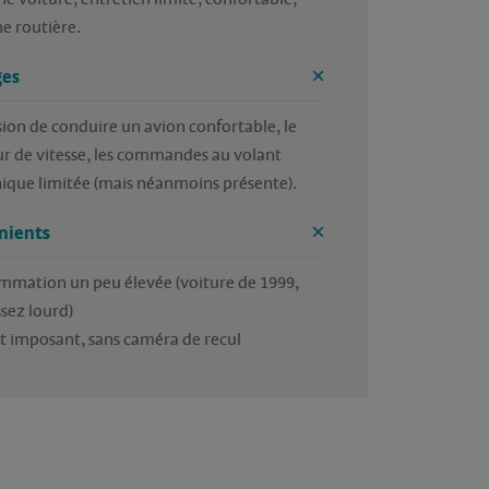
e routière.
es
ion de conduire un avion confortable, le 
ur de vitesse, les commandes au volant
nique limitée (mais néanmoins présente).
nients
mmation un peu élevée (voiture de 1999, 
ssez lourd)
t imposant, sans caméra de recul