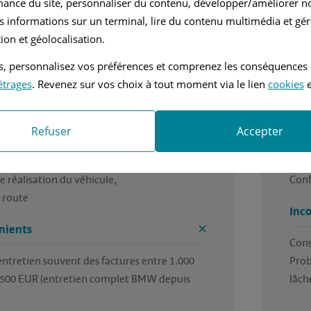
mance du site, personnaliser du contenu, développer/améliorer no
tomatique
2.5L - 170 ch
s informations sur un terminal, lire du contenu multimédia et gére
ion et géolocalisation.
ne automobile que je possède depuis plus 
Véhi
 et qui affiche un kilométrage de 288.000 
C'es
tés, personnalisez vos préférences et comprenez les conséquences
aucun problème mécanique !!!
Un m
étrages
. Revenez sur vos choix à tout moment via le lien
cookies
e
tour
es
Ava
Refuser
Accepter
Brui
e réalisation du véhicule,
Conf
 route
Inc
nients
Cons
'entretien souvent des factures entre 1.000 
Prob
.500 EUR (entretien complet BMW depuis 
lâch