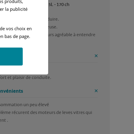
s produits,
Manuelle
2.5L - 170 ch
r la publicité
cule très agréable à conduire.
t une voiture très silencieuse.
 de vos choix en
oteur 6 cylindres toujours agréable à entendre 
n bas de page.
ner.
ntages
t du 6 cylindres
ort et plaisir de conduite.
onvénients
ommation un peu élevé 
lème récurent des moteurs de leves vitres qui 
ent .