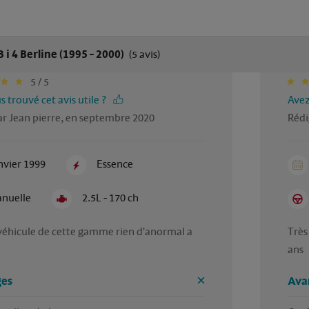
i 4 Berline (1995 - 2000)
(5 avis)
5 / 5
 trouvé cet avis utile ?
Avez
ar Jean pierre, en septembre 2020
Rédi
nvier 1999
Essence
nuelle
2.5L - 170 ch
véhicule de cette gamme rien d'anormal a 
Très 
es
Ava