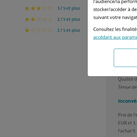
l'audience/la perfor
Au
3 / 5 et plus
stocker/accéder à de
suivant votre navigat
2 / 5 et plus
Très bon
de 15 ans
Consultez les finali
1 / 5 et plus
km sans 
accédant aux param
Avantag
Fiabilité,
Confort,
Qualité d
Tenue de
Inconvé
Prix de l
EUR et 1
l'achat !)