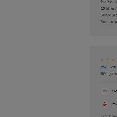
Ne pas né
15 litres 
Sur route
Sur autor
Avez-vous
Rédigé pa
Oc
Ma
Très bonn