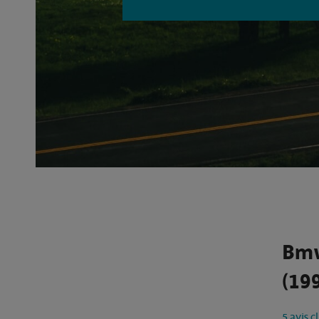
Bmw
(199
5 avis c