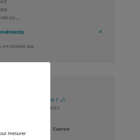
ort

lité 

ité etc....
onvénients
e, en connait pas
4 / 5
-vous trouvé cet avis utile ?
gé par Gaetan, en mars 2017
Février 1996
Essence
pour mesurer