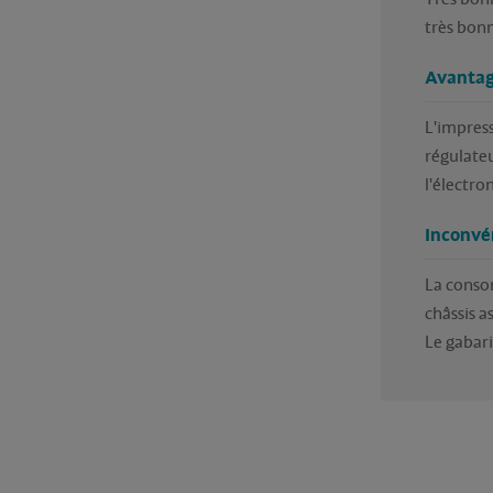
très bonn
Avantag
L'impress
régulate
l'électro
Inconvé
La conso
châssis a
Le gabari