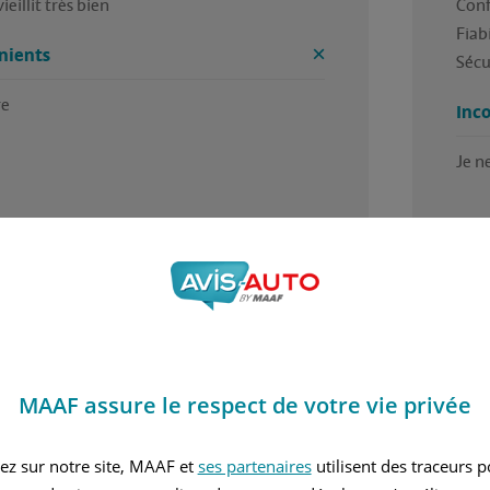
vieillit très bien
Conf
Fiabi
nients
Sécur
re
Inc
Je n
5 / 5
 trouvé cet avis utile ?
Avez
ar Herve, en mars 2017
Rédi
MAAF assure le respect de votre vie privée
ût 1997
Essence
ez sur notre site, MAAF et
ses partenaires
utilisent des traceurs 