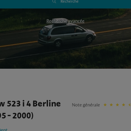
Recherche
Recherche avancée
 523 i 4 Berline
Note générale
5 - 2000)
lient