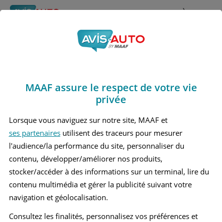
Rechercher
À propos
Obtenir un devis d'assurance auto MAAF
MAAF assure le respect de votre vie
Avis Bmw 520 i 7 Break
privée
(2017 - 2024)
Lorsque vous naviguez sur notre site, MAAF et
ses partenaires
utilisent des traceurs pour mesurer
l'audience/la performance du site, personnaliser du
contenu, développer/améliorer nos produits,
Recherche d'un véhicule
stocker/accéder à des informations sur un terminal, lire du
contenu multimédia et gérer la publicité suivant votre
Comparer deux véhicules
navigation et géolocalisation.
Consultez les finalités, personnalisez vos préférences et