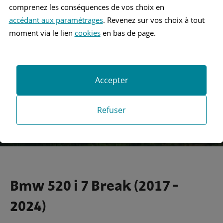
comprenez les conséquences de vos choix en
accédant aux paramétrages
. Revenez sur vos choix à tout
Recherche
moment via le lien
cookies
en bas de page.
Recherche avancée
Accepter
Refuser
Bmw 520 i 7 Break (2017 -
2024)