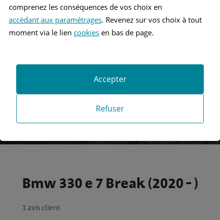
comprenez les conséquences de vos choix en
accédant aux paramétrages
. Revenez sur vos choix à tout
Recherche
moment via le lien
cookies
en bas de page.
Recherche avancée
Accepter
Refuser
Bmw 330 e 7 Break (2020 - )
1 avis client