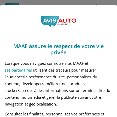
Rechercher
À propos
Obtenir un devis d'assurance auto MAAF
MAAF assure le respect de votre vie
Avis Bmw 325 i 5 Break
privée
(2005 - 2012)
Lorsque vous naviguez sur notre site, MAAF et
ses partenaires
utilisent des traceurs pour mesurer
l'audience/la performance du site, personnaliser du
contenu, développer/améliorer nos produits,
Recherche d'un véhicule
stocker/accéder à des informations sur un terminal, lire du
contenu multimédia et gérer la publicité suivant votre
Comparer deux véhicules
navigation et géolocalisation.
Consultez les finalités, personnalisez vos préférences et