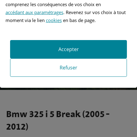
comprenez les conséquences de vos choix en
accédant aux paramétrages
. Revenez sur vos choix à tout
Recherche
moment via le lien
cookies
en bas de page.
Recherche avancée
Accepter
Refuser
Bmw 325 i 5 Break (2005 -
2012)