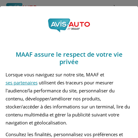
Rechercher
À propos
Obtenir un devis d'assurance auto MAAF
MAAF assure le respect de votre vie
Avis Bmw 320 6 Break
privée
(2012 - 2019)
Lorsque vous naviguez sur notre site, MAAF et
ses partenaires
utilisent des traceurs pour mesurer
l'audience/la performance du site, personnaliser du
contenu, développer/améliorer nos produits,
Recherche d'un véhicule
stocker/accéder à des informations sur un terminal, lire du
contenu multimédia et gérer la publicité suivant votre
Comparer deux véhicules
navigation et géolocalisation.
Consultez les finalités, personnalisez vos préférences et