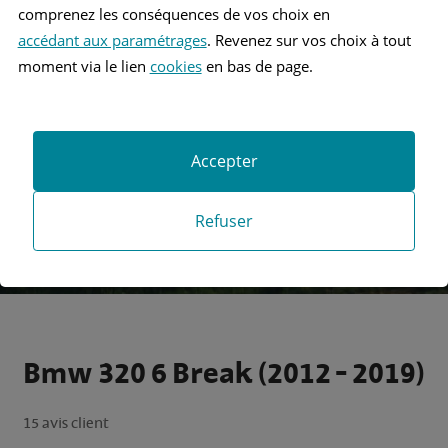
comprenez les conséquences de vos choix en
accédant aux paramétrages
. Revenez sur vos choix à tout
Recherche
moment via le lien
cookies
en bas de page.
Recherche avancée
Accepter
Refuser
Bmw 320 6 Break (2012 - 2019)
15 avis client