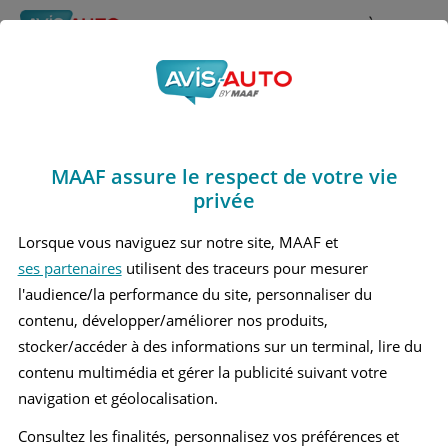
Rechercher
À propos
Obtenir un devis d'assurance auto MAAF
MAAF assure le respect de votre vie
Avis Bmw 318 i 6
privée
Berline (2015 - 2018)
Lorsque vous naviguez sur notre site, MAAF et
ses partenaires
utilisent des traceurs pour mesurer
l'audience/la performance du site, personnaliser du
contenu, développer/améliorer nos produits,
Recherche d'un véhicule
stocker/accéder à des informations sur un terminal, lire du
contenu multimédia et gérer la publicité suivant votre
Comparer deux véhicules
navigation et géolocalisation.
Consultez les finalités, personnalisez vos préférences et