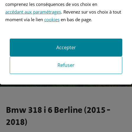
comprenez les conséquences de vos choix en
accédant aux paramétrages
. Revenez sur vos choix à tout
Recherche
moment via le lien
cookies
en bas de page.
Recherche avancée
Accepter
Refuser
Bmw 318 i 6 Berline (2015 -
2018)