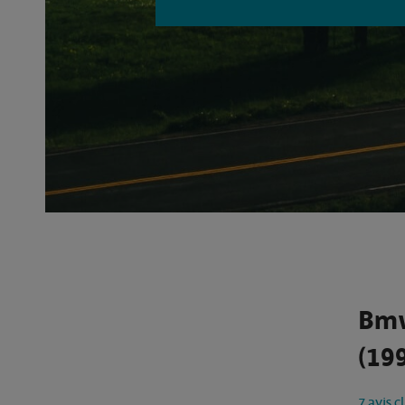
Bmw
(199
7 avis c