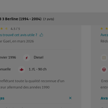
3 Berline (1994 - 2004)
(7 avis)
4.5 / 5
 trouvé cet avis utile ?
Avez
ar Gael, en mars 2026
Rédi
nvier 1996
Diesel
nuelle
1.7L - 90 ch
reflétant toute la qualité reconnue d'un 
 Entièrement satisfaite de ma voiture  Que j’ai très 
entr
es
Ava