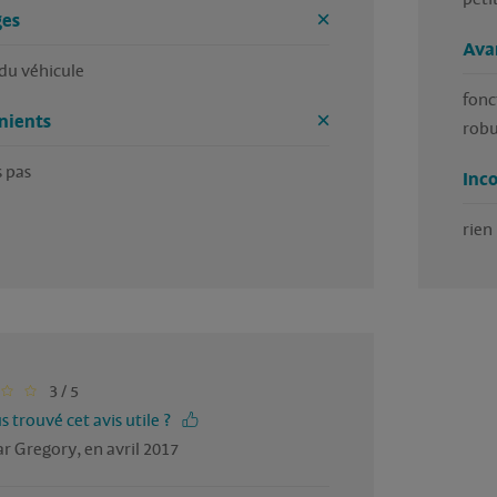
es
Ava
 du véhicule
fonc
nients
robu
s pas
Inc
rien
3 / 5
 trouvé cet avis utile ?
r Gregory, en avril 2017