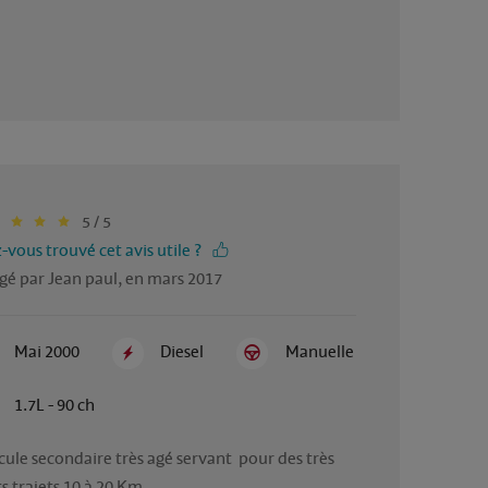
5 / 5
-vous trouvé cet avis utile ?
gé par Jean paul, en mars 2017
Mai 2000
Diesel
Manuelle
1.7L - 90 ch
cule secondaire très agé servant  pour des très 
ts trajets 10 à 20 Km.