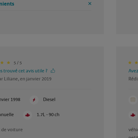
nients
5 / 5
 trouvé cet avis utile ?
Avez
r Liliane, en janvier 2019
Rédi
nvier 1998
Diesel
nuelle
1.7L - 90 ch
 de voiture
véhi
peti