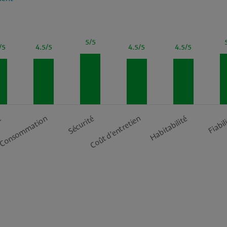
5/5
/5
4.5/5
4.5/5
4.5/5
t
Consommation
Sécurité
Coût d’entretien
Habitabilité
Fiabil