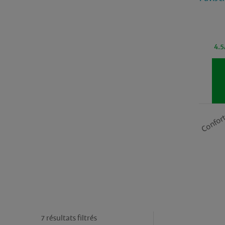
4.5
Confor
7 résultats filtrés