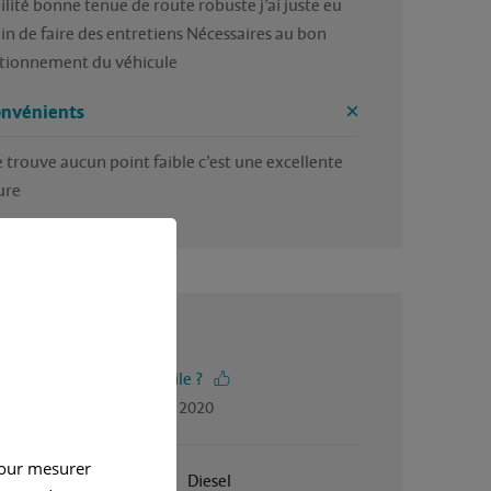
in de faire des entretiens Nécessaires au bon 
tionnement du véhicule
onvénients
e trouve aucun point faible c’est une excellente 
ure
5 / 5
-vous trouvé cet avis utile ?
gé par Pascal, en janvier 2020
pour mesurer
Janvier 1998
Diesel