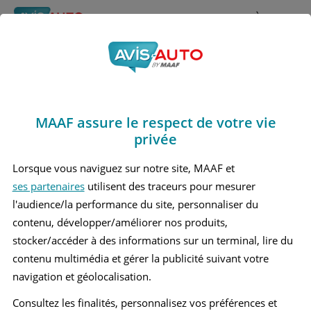
Rechercher
À propos
Obtenir un devis d'assurance auto MAAF
MAAF assure le respect de votre vie
Avis Audi A6 2 Berline
privée
(1997 - 2005)
Lorsque vous naviguez sur notre site, MAAF et
ses partenaires
utilisent des traceurs pour mesurer
l'audience/la performance du site, personnaliser du
contenu, développer/améliorer nos produits,
Recherche d'un véhicule
stocker/accéder à des informations sur un terminal, lire du
contenu multimédia et gérer la publicité suivant votre
Comparer deux véhicules
navigation et géolocalisation.
Consultez les finalités, personnalisez vos préférences et