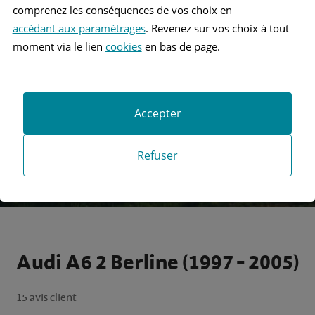
comprenez les conséquences de vos choix en
accédant aux paramétrages
. Revenez sur vos choix à tout
Recherche
moment via le lien
cookies
en bas de page.
Recherche avancée
Accepter
Refuser
Audi A6 2 Berline (1997 - 2005)
15 avis client