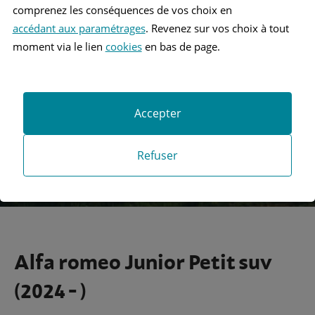
comprenez les conséquences de vos choix en
accédant aux paramétrages
. Revenez sur vos choix à tout
Recherche
moment via le lien
cookies
en bas de page.
Recherche avancée
Accepter
Refuser
Alfa romeo Junior Petit suv
(2024 - )