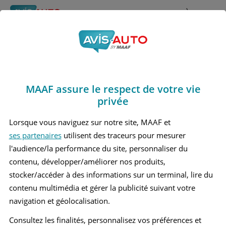
Rechercher
À propos
Obtenir un devis d'assurance auto MAAF
MAAF assure le respect de votre vie
Avis Alfa romeo Junior
privée
Petit suv (2024 - )
Lorsque vous naviguez sur notre site, MAAF et
ses partenaires
utilisent des traceurs pour mesurer
l'audience/la performance du site, personnaliser du
contenu, développer/améliorer nos produits,
Recherche d'un véhicule
stocker/accéder à des informations sur un terminal, lire du
contenu multimédia et gérer la publicité suivant votre
Comparer deux véhicules
navigation et géolocalisation.
Consultez les finalités, personnalisez vos préférences et